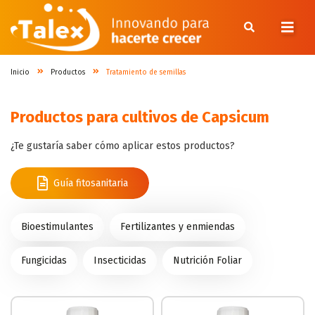
Inicio
Productos
Tratamiento de semillas
Inicio
Productos para cultivos de Capsicum
Nosotros
¿Te gustaría saber cómo aplicar estos productos?
Productos
Guía fitosanitaria
Cultivos
Blog
Bioestimulantes
Fertilizantes y enmiendas
Contacto
Fungicidas
Insecticidas
Nutrición Foliar
Síguenos en