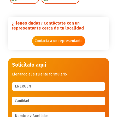
¿Tienes dudas? Contáctate con un
representante cerca de tu localidad
Contacta a un representante
Solicítalo aquí
Llenando el siguiente formulario: