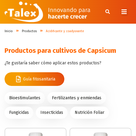
Inicio
Productos
Acidificante y coadyuvante
Inicio
Productos para cultivos de Capsicum
Nosotros
¿Te gustaría saber cómo aplicar estos productos?
Productos
Guía fitosanitaria
Cultivos
Blog
Bioestimulantes
Fertilizantes y enmiendas
Contacto
Fungicidas
Insecticidas
Nutrición Foliar
Síguenos en