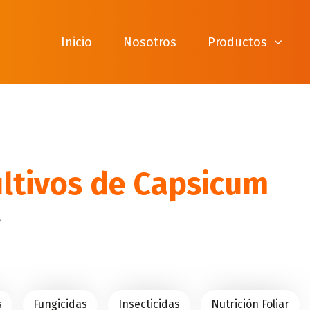
Inicio
Nosotros
Productos
ultivos de Capsicum
?
s
Fungicidas
Insecticidas
Nutrición Foliar