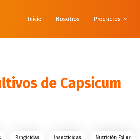
Inicio
Nosotros
Productos
ultivos de Capsicum
?
s
Fungicidas
Insecticidas
Nutrición Foliar